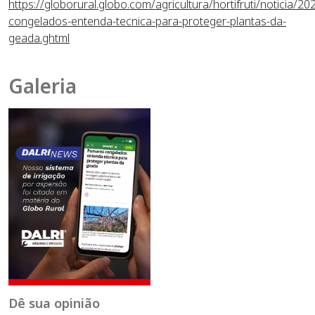
https://globorural.globo.com/agricultura/hortifruti/noticia/
congelados-entenda-tecnica-para-proteger-plantas-da-
geada.ghtml
Galeria
Dê sua opinião